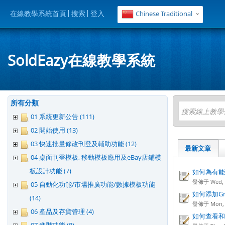
在線教學系統首頁
搜索
登入
Chinese Traditional
SoldEazy在線教學系統
所有分類
01 系統更新公告 (111)
02 開始使用 (13)
03 快速批量修改刊登及輔助功能 (12)
最新文章
04 桌面刊登模板, 移動模板應用及eBay店鋪模
板設計功能 (7)
如何為有能效
發佈于 Wed, M
05 自動化功能/市場推廣功能/數據模板功能
如何添加Gr
(14)
發佈于 Mon, F
06 產品及存貨管理 (4)
如何查看和處